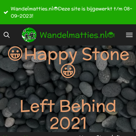
Ga
Wandelmatties.nl🐞Deze site is bijgewerkt t/m 08-
direct
09-2023!
naar
de
Wandelmatties.nl🐞
hoofdinhoud
😀Happy Stone
😀
Left Behind
2021