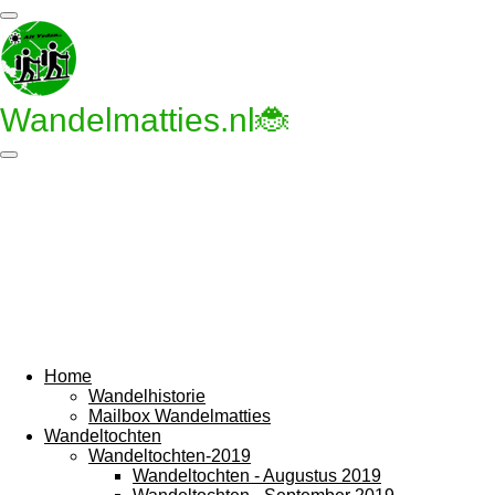
Ga
direct
naar
de
hoofdinhoud
Wandelmatties.nl🐞
Home
Wandelhistorie
Mailbox Wandelmatties
Wandeltochten
Wandeltochten-2019
Wandeltochten - Augustus 2019