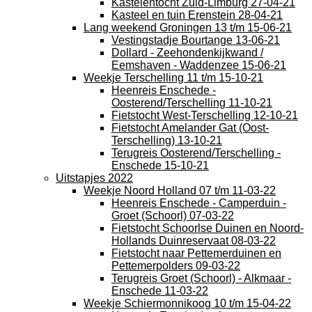
Kastelentocht Zuid-Limburg 27-04-21
Kasteel en tuin Erenstein 28-04-21
Lang weekend Groningen 13 t/m 15-06-21
Vestingstadje Bourtange 13-06-21
Dollard - Zeehondenkijkwand /
Eemshaven - Waddenzee 15-06-21
Weekje Terschelling 11 t/m 15-10-21
Heenreis Enschede -
Oosterend/Terschelling 11-10-21
Fietstocht West-Terschelling 12-10-21
Fietstocht Amelander Gat (Oost-
Terschelling) 13-10-21
Terugreis Oosterend/Terschelling -
Enschede 15-10-21
Uitstapjes 2022
Weekje Noord Holland 07 t/m 11-03-22
Heenreis Enschede - Camperduin -
Groet (Schoorl) 07-03-22
Fietstocht Schoorlse Duinen en Noord-
Hollands Duinreservaat 08-03-22
Fietstocht naar Pettemerduinen en
Pettemerpolders 09-03-22
Terugreis Groet (Schoorl) - Alkmaar -
Enschede 11-03-22
Weekje Schiermonnikoog 10 t/m 15-04-22