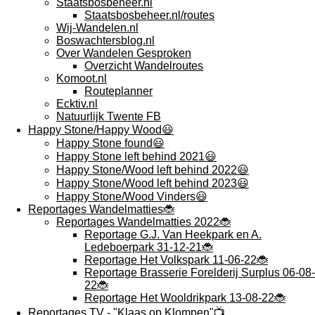
Staatsbosbeheer.nl
Staatsbosbeheer.nl/routes
Wij-Wandelen.nl
Boswachtersblog.nl
Over Wandelen Gesproken
Overzicht Wandelroutes
Komoot.nl
Routeplanner
Ecktiv.nl
Natuurlijk Twente FB
Happy Stone/Happy Wood😃
Happy Stone found😃
Happy Stone left behind 2021😃
Happy Stone/Wood left behind 2022😃
Happy Stone/Wood left behind 2023😃
Happy Stone/Wood Vinders😃
Reportages Wandelmatties🐞
Reportages Wandelmatties 2022🐞
Reportage G.J. Van Heekpark en A.
Ledeboerpark 31-12-21🐞
Reportage Het Volkspark 11-06-22🐞
Reportage Brasserie Forelderij Surplus 06-08-
22🐞
Reportage Het Wooldrikpark 13-08-22🐞
Reportages TV - "Klaas op Klompen"📺