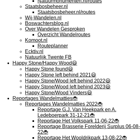
Natuurmonumenten.nl/routes
Staatsbosbeheer.nl
Staatsbosbeheer.nl/routes
Wij-Wandelen.nl
Boswachtersblog.nl
Over Wandelen Gesproken
Overzicht Wandelroutes
Komoot.nl
Routeplanner
Ecktiv.nl
Natuurlijk Twente FB
Happy Stone/Happy Wood😃
Happy Stone found😃
Happy Stone left behind 2021😃
Happy Stone/Wood left behind 2022😃
Happy Stone/Wood left behind 2023😃
Happy Stone/Wood Vinders😃
Reportages Wandelmatties🐞
Reportages Wandelmatties 2022🐞
Reportage G.J. Van Heekpark en A.
Ledeboerpark 31-12-21🐞
Reportage Het Volkspark 11-06-22🐞
Reportage Brasserie Forelderij Surplus 06-08-
22🐞
Reportage Het Wooldrikpark 13-08-22🐞