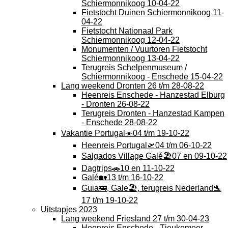
Schiermonnikoog 10-04-22
Fietstocht Duinen Schiermonnikoog 11-
04-22
Fietstocht Nationaal Park
Schiermonnikoog 12-04-22
Monumenten / Vuurtoren Fietstocht
Schiermonnikoog 13-04-22
Terugreis Schelpenmuseum /
Schiermonnikoog - Enschede 15-04-22
Lang weekend Dronten 26 t/m 28-08-22
Heenreis Enschede - Hanzestad Elburg
- Dronten 26-08-22
Terugreis Dronten - Hanzestad Kampen
- Enschede 28-08-22
Vakantie Portugal☀️04 t/m 19-10-22
Heenreis Portugal🛫04 t/m 06-10-22
Salgados Village Galé🏖️07 en 09-10-22
Dagtrips🚗10 en 11-10-22
Galé🏡13 t/m 16-10-22
Guia🚌, Gale🏖️, terugreis Nederland🛬
17 t/m 19-10-22
Uitstapjes 2023
Lang weekend Friesland 27 t/m 30-04-23
Heenreis Enschede - Tjeukemeer -