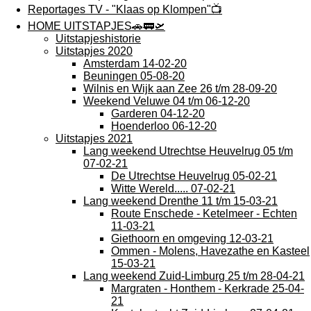
Reportages TV - "Klaas op Klompen"📺
HOME UITSTAPJES🚗🚃🛫
Uitstapjeshistorie
Uitstapjes 2020
Amsterdam 14-02-20
Beuningen 05-08-20
Wilnis en Wijk aan Zee 26 t/m 28-09-20
Weekend Veluwe 04 t/m 06-12-20
Garderen 04-12-20
Hoenderloo 06-12-20
Uitstapjes 2021
Lang weekend Utrechtse Heuvelrug 05 t/m
07-02-21
De Utrechtse Heuvelrug 05-02-21
Witte Wereld..... 07-02-21
Lang weekend Drenthe 11 t/m 15-03-21
Route Enschede - Ketelmeer - Echten
11-03-21
Giethoorn en omgeving 12-03-21
Ommen - Molens, Havezathe en Kasteel
15-03-21
Lang weekend Zuid-Limburg 25 t/m 28-04-21
Margraten - Honthem - Kerkrade 25-04-
21