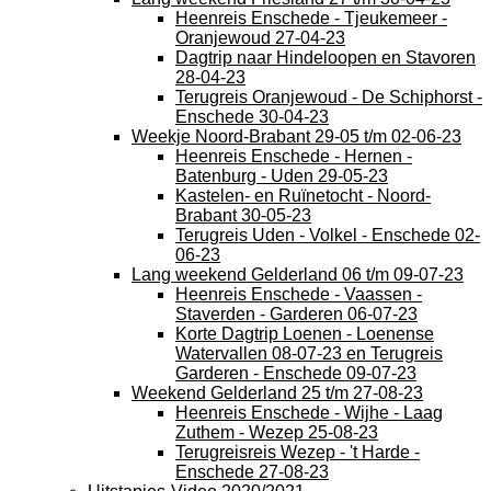
Heenreis Enschede - Tjeukemeer -
Oranjewoud 27-04-23
Dagtrip naar Hindeloopen en Stavoren
28-04-23
Terugreis Oranjewoud - De Schiphorst -
Enschede 30-04-23
Weekje Noord-Brabant 29-05 t/m 02-06-23
Heenreis Enschede - Hernen -
Batenburg - Uden 29-05-23
Kastelen- en Ruïnetocht - Noord-
Brabant 30-05-23
Terugreis Uden - Volkel - Enschede 02-
06-23
Lang weekend Gelderland 06 t/m 09-07-23
Heenreis Enschede - Vaassen -
Staverden - Garderen 06-07-23
Korte Dagtrip Loenen - Loenense
Watervallen 08-07-23 en Terugreis
Garderen - Enschede 09-07-23
Weekend Gelderland 25 t/m 27-08-23
Heenreis Enschede - Wijhe - Laag
Zuthem - Wezep 25-08-23
Terugreisreis Wezep - 't Harde -
Enschede 27-08-23