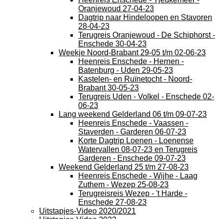
Oranjewoud 27-04-23
Dagtrip naar Hindeloopen en Stavoren
28-04-23
Terugreis Oranjewoud - De Schiphorst -
Enschede 30-04-23
Weekje Noord-Brabant 29-05 t/m 02-06-23
Heenreis Enschede - Hernen -
Batenburg - Uden 29-05-23
Kastelen- en Ruïnetocht - Noord-
Brabant 30-05-23
Terugreis Uden - Volkel - Enschede 02-
06-23
Lang weekend Gelderland 06 t/m 09-07-23
Heenreis Enschede - Vaassen -
Staverden - Garderen 06-07-23
Korte Dagtrip Loenen - Loenense
Watervallen 08-07-23 en Terugreis
Garderen - Enschede 09-07-23
Weekend Gelderland 25 t/m 27-08-23
Heenreis Enschede - Wijhe - Laag
Zuthem - Wezep 25-08-23
Terugreisreis Wezep - 't Harde -
Enschede 27-08-23
Uitstapjes-Video 2020/2021