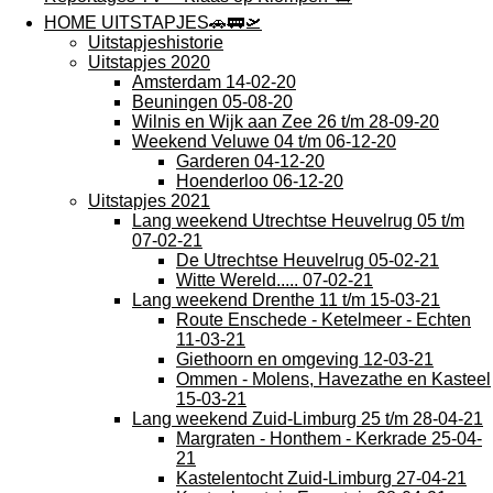
HOME UITSTAPJES🚗🚃🛫
Uitstapjeshistorie
Uitstapjes 2020
Amsterdam 14-02-20
Beuningen 05-08-20
Wilnis en Wijk aan Zee 26 t/m 28-09-20
Weekend Veluwe 04 t/m 06-12-20
Garderen 04-12-20
Hoenderloo 06-12-20
Uitstapjes 2021
Lang weekend Utrechtse Heuvelrug 05 t/m
07-02-21
De Utrechtse Heuvelrug 05-02-21
Witte Wereld..... 07-02-21
Lang weekend Drenthe 11 t/m 15-03-21
Route Enschede - Ketelmeer - Echten
11-03-21
Giethoorn en omgeving 12-03-21
Ommen - Molens, Havezathe en Kasteel
15-03-21
Lang weekend Zuid-Limburg 25 t/m 28-04-21
Margraten - Honthem - Kerkrade 25-04-
21
Kastelentocht Zuid-Limburg 27-04-21