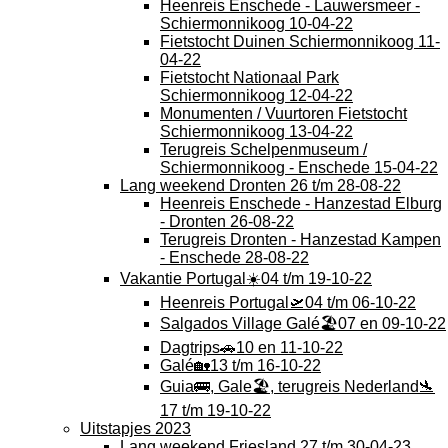
Heenreis Enschede - Lauwersmeer -
Schiermonnikoog 10-04-22
Fietstocht Duinen Schiermonnikoog 11-
04-22
Fietstocht Nationaal Park
Schiermonnikoog 12-04-22
Monumenten / Vuurtoren Fietstocht
Schiermonnikoog 13-04-22
Terugreis Schelpenmuseum /
Schiermonnikoog - Enschede 15-04-22
Lang weekend Dronten 26 t/m 28-08-22
Heenreis Enschede - Hanzestad Elburg
- Dronten 26-08-22
Terugreis Dronten - Hanzestad Kampen
- Enschede 28-08-22
Vakantie Portugal☀️04 t/m 19-10-22
Heenreis Portugal🛫04 t/m 06-10-22
Salgados Village Galé🏖️07 en 09-10-22
Dagtrips🚗10 en 11-10-22
Galé🏡13 t/m 16-10-22
Guia🚌, Gale🏖️, terugreis Nederland🛬
17 t/m 19-10-22
Uitstapjes 2023
Lang weekend Friesland 27 t/m 30-04-23