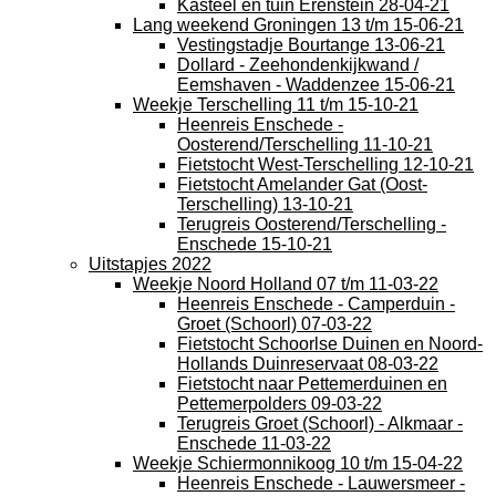
Kasteel en tuin Erenstein 28-04-21
Lang weekend Groningen 13 t/m 15-06-21
Vestingstadje Bourtange 13-06-21
Dollard - Zeehondenkijkwand /
Eemshaven - Waddenzee 15-06-21
Weekje Terschelling 11 t/m 15-10-21
Heenreis Enschede -
Oosterend/Terschelling 11-10-21
Fietstocht West-Terschelling 12-10-21
Fietstocht Amelander Gat (Oost-
Terschelling) 13-10-21
Terugreis Oosterend/Terschelling -
Enschede 15-10-21
Uitstapjes 2022
Weekje Noord Holland 07 t/m 11-03-22
Heenreis Enschede - Camperduin -
Groet (Schoorl) 07-03-22
Fietstocht Schoorlse Duinen en Noord-
Hollands Duinreservaat 08-03-22
Fietstocht naar Pettemerduinen en
Pettemerpolders 09-03-22
Terugreis Groet (Schoorl) - Alkmaar -
Enschede 11-03-22
Weekje Schiermonnikoog 10 t/m 15-04-22
Heenreis Enschede - Lauwersmeer -