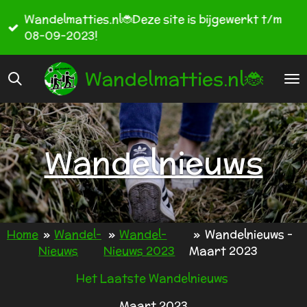
Ga
Wandelmatties.nl🐞Deze site is bijgewerkt t/m
direct
08-09-2023!
naar
de
Wandelmatties.nl🐞
hoofdinhoud
Wandelnieuws
Home
»
Wandel-
»
Wandel-
»
Wandelnieuws -
Nieuws
Nieuws 2023
Maart 2023
Het Laatste Wandelnieuws
Maart 2023