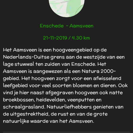
4
.
5
Enschede - Aamsveen
s
t
21-11-2019 / 4.30 km
e
r
Het Aamsveen is een hoogveengebied op de
r
Nederlands-Duitse grens aan de westzijde van een
e
lage stuwwal ten zuiden van Enschede. Het
n
Aamsveen is aangewezen als een Natura 2000-
gebied. Het hoogveen zorgt voor een afwisselend
leefgebied voor veel soorten bloemen en dieren. Ook
vind je hier naast afgegraven hoogveen ook natte
broekbossen, heidevelden, veenputten en
schraalgrasland. Natuurliefhebbers genieten van
de uitgestrektheid, de rust en van de grote
natuurlijke waarde van het Aamsveen.