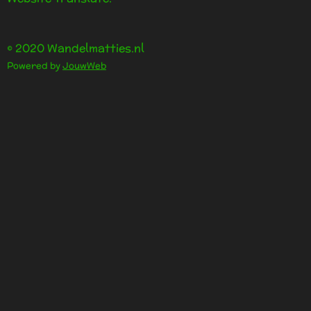
3
3
3
© 2020 Wandelmatties.nl
s
Powered by
JouwWeb
t
e
r
r
e
n