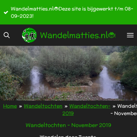
Ga
Wandelmatties.nl🐞Deze site is bijgewerkt t/m 08-
direct
09-2023!
naar
de
Wandelmatties.nl🐞
hoofdinhoud
Home
»
Wandeltochten
»
Wandeltochten-
»
Wandel
2019
- Novembe
Wandeltochten - November 2019
Wandelen door Twente