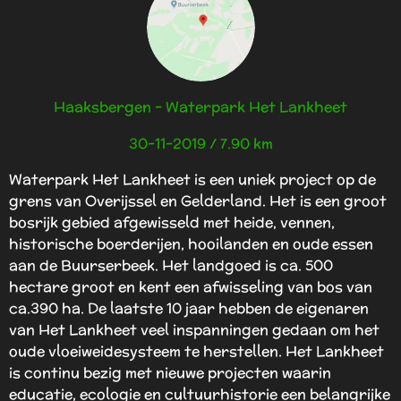
g
e
:
n
4
.
2
Haaksbergen - Waterpark Het Lankheet
s
t
30-11-2019 / 7.90 km
e
r
Waterpark Het Lankheet is een uniek project op de
r
grens van Overijssel en Gelderland. Het is een groot
e
bosrijk gebied afgewisseld met heide, vennen,
n
historische boerderijen, hooilanden en oude essen
aan de Buurserbeek. Het landgoed is ca. 500
hectare groot en kent een afwisseling van bos van
ca.390 ha. De laatste 10 jaar hebben de eigenaren
van Het Lankheet veel inspanningen gedaan om het
oude vloeiweidesysteem te herstellen. Het Lankheet
is continu bezig met nieuwe projecten waarin
educatie, ecologie en cultuurhistorie een belangrijke