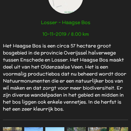
4
.
2
Losser - Haagse Bos
s
t
10-11-2019 / 8.00 km
e
r
Het Haagse Bos is een circa 57 hectare groot
r
bosgebied in de provincie Overijssel halverwege
e
tussen Enschede en Losser. Het Haagse Bos maakt
n
deel uit van het Oldenzaalse Veen. Het is een
voormalig productiebos dat nu beheerd wordt door
Natuurmonumenten die er een natuurlijker bos van
wil maken en dat zorgt voor meer biodiversiteit. Er
zijn diverse wandelpaden in het gebied en midden in
het bos liggen ook enkele vennetjes. In de herfst is
het een zeer kleurrijk bos.