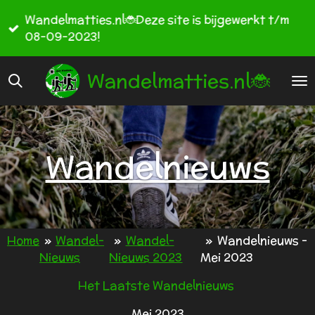
Ga
Wandelmatties.nl🐞Deze site is bijgewerkt t/m
direct
08-09-2023!
naar
de
Wandelmatties.nl🐞
hoofdinhoud
Wandelnieuws
Home
»
Wandel-
»
Wandel-
»
Wandelnieuws -
Nieuws
Nieuws 2023
Mei 2023
Het Laatste Wandelnieuws
Mei 2023