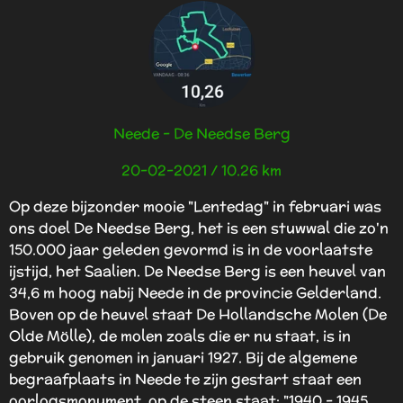
e
e
e
e
n
m
n
n
n
n
g
e
:
n
5
s
t
Neede - De Needse Berg
e
r
20-02-2021 / 10.26 km
r
e
Op deze bijzonder mooie "Lentedag" in februari was
n
ons doel De Needse Berg, het is een stuwwal die zo'n
150.000 jaar geleden gevormd is in de voorlaatste
ijstijd, het Saalien. De Needse Berg is een heuvel van
34,6 m hoog nabij Neede in de provincie Gelderland.
Boven op de heuvel staat De Hollandsche Molen (De
Olde Mölle), de molen zoals die er nu staat, is in
gebruik genomen in januari 1927. Bij de algemene
begraafplaats in Neede te zijn gestart staat een
oorlogsmonument, op de steen staat: "1940 - 1945