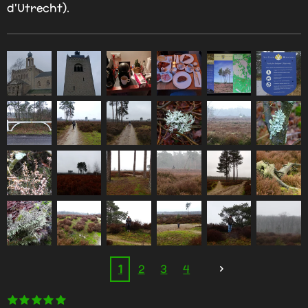
d'Utrecht).
1
2
3
4
1
2
3
4
5
R
S