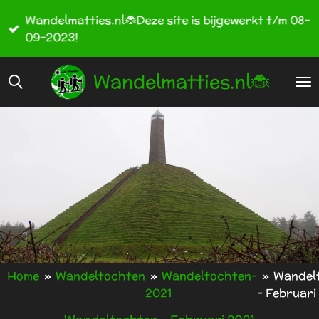
Ga
Wandelmatties.nl🐞Deze site is bijgewerkt t/m 08-
direct
09-2023!
naar
de
Wandelmatties.nl🐞
hoofdinhoud
Home
»
Wandeltochten
»
Wandeltochten-
»
Wandel
2021
- Februari