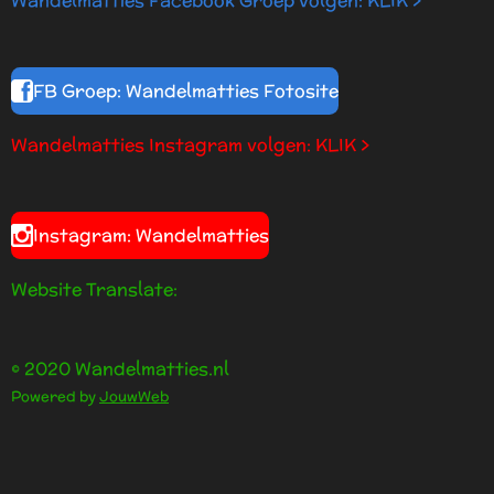
Wandelmatties Facebook Groep volgen: KLIK >
s
t
e
r
FB Groep: Wandelmatties Fotosite
r
e
Wandelmatties Instagram volgen: KLIK >
n
Instagram: Wandelmatties
Website Translate:
© 2020 Wandelmatties.nl
Powered by
JouwWeb