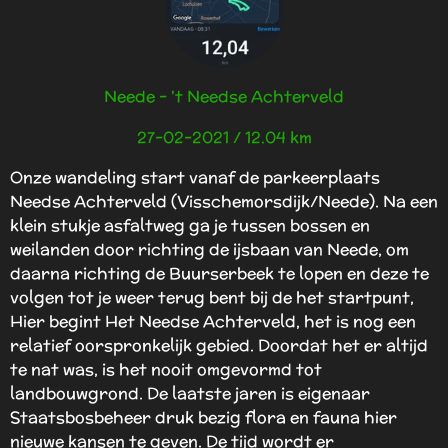
:
n
5
s
t
Neede - 't Needse Achterveld
e
r
27-02-2021 / 12.04
km
r
e
Onze wandeling start vanaf de parkeerplaats
n
Needse Achterveld (Visschemorsdijk/Neede). Na een
klein stukje asfaltweg ga je tussen bossen en
weilanden door richting de ijsbaan van Neede, om
daarna richting de Buurserbeek te lopen en deze te
volgen tot je weer terug bent bij de het startpunt,
Hier begint Het Needse Achterveld, het is nog een
relatief oorspronkelijk gebied. Doordat het er altijd
te nat was, is het nooit omgevormd tot
landbouwgrond. De laatste jaren is eigenaar
Staatsbosbeheer druk bezig flora en fauna hier
nieuwe kansen te geven. De tijd wordt er