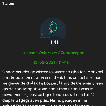
s
s
s
s
s
a
t
1 stem
t
t
t
t
t
e
e
e
e
e
t
e
r
r
r
r
r
i
m
r
r
r
r
e
e
e
e
n
m
n
n
n
n
g
e
:
n
5
s
t
Losser - Oelemars / Zandbergen
e
r
13-02-2021 / 11.41 km
r
e
Onder prachtige winterse omstandigheden, met veel
n
zon, koude, sneeuw en een strak blauwe lucht hebben
we gewandeld vlak bij Losser, langs de Oelemars, een
grote zandwinput waar nog steeds zand wordt
gewonnen. Hij bestaat grotendeels uit een tot 15 m.
diepte uitgegraven plas. Het is gelegen in het
gebied De Zandbergen-Oelemars, een landbouw-,