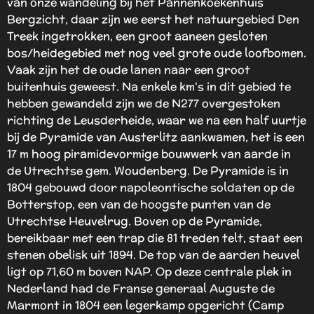
van onze wandeling bij het Pannenkoekenhuis
Bergzicht, daar zijn we eerst het natuurgebied Den
Treek ingetrokken,
een groot aaneen gesloten
bos/heidegebied met nog veel grote oude loofbomen.
Vaak zijn het de oude lanen naar een groot
buitenhuis geweest. Na enkele km's in dit gebied te
hebben gewandeld zijn we de N277 overgestoken
richting de Leusderheide, waar we na een half uurtje
bij de Pyramide van Austerlitz aankwamen, het is een
17 m hoog piramidevormige bouwwerk van aarde in
de Utrechtse gem. Woudenberg. De Pyramide is in
1804 gebouwd door napoleontische soldaten op de
Botterstop, een van de hoogste punten van de
Utrechtse Heuvelrug. Boven op de Pyramide,
bereikbaar met een trap die 81 treden telt, staat een
stenen obelisk uit 1894. De top van de aarden heuvel
ligt op 71,60 m boven NAP. Op deze centrale plek in
Nederland had de Franse generaal Auguste de
Marmont in 1804 een legerkamp opgericht (Camp