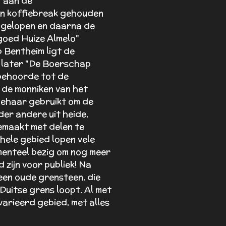
 aan de
en koffiebreak gehouden
s gelopen en daarna de
oed Huize Almelo"
 Bentheim ligt de
 later "De Boerschap
behoorde tot de
 de monniken van het
inehaar gebruikt om de
er andere uit heide,
gemaakt met delen te
hele gebied lopen vele
menteel bezig om nog meer
 zijn voor publiek! Na
een oude grensteen, die
 Duitse grens loopt. Al met
arieerd gebied, met alles