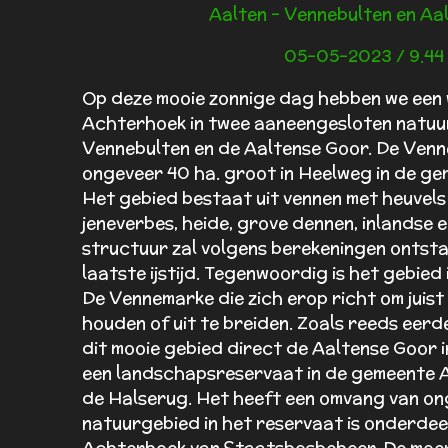
Aalten - Vennebulten en Aa
05-05-2023 / 9.44
Op deze mooie zonnige dag hebben we een 
Achterhoek in twee aaneengesloten natuu
Vennebulten en de Aaltense Goor. De Venne
ongeveer 40 ha. groot in Heelweg in de ge
Het gebied bestaat uit vennen met heuvels 
jeneverbes, heide, grove dennen, inlandse e
structuur zal volgens berekeningen ontstaa
laatste ijstijd. Tegenwoordig is het gebied
De Vennemarke die zich erop richt om juist 
houden of uit te breiden. Zoals reeds eerde
dit mooie gebied direct de Aaltense Goor i
een landschapsreservaat in de gemeente A
de Halserug. Het heeft een omvang van on
natuurgebied in het reservaat is onderde
Achterhoek van Staatsbosbeheer. De moer