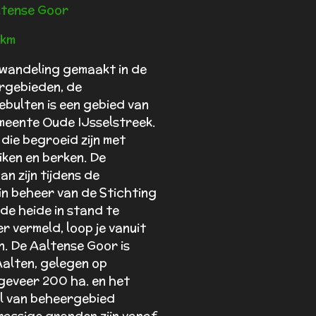
ltense Goor
 km
wandeling gemaakt in de
rgebieden, de
bulten is een gebied van
meente Oude IJsselstreek.
die begroeid zijn met
iken en berken. De
n zijn tijdens de
 in beheer van de Stichting
de heide in stand te
r vermeld, loop je vanuit
n. De Aaltense Goor is
alten, gelegen op
geveer 200 ha. en het
el van beheergebied
assige gronden zijn vanaf