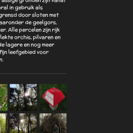
al in gebruik als
egrensd door sloten met
waaronder de geelgors,
r. Alle percelen zijn rijk
ekte orchis, pilvaren en
de lagere en nog meer
fijn leefgebied voor
n.