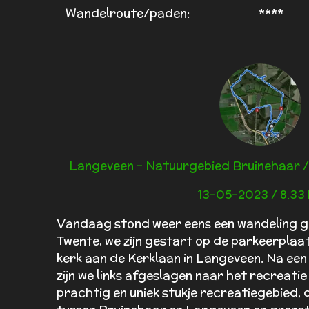
n
:
Wandelroute/paden:
****
4
s
t
e
r
r
e
n
Langeveen - Natuurgebied Bruinehaar /
13-05-2023 / 8.33
Vandaag stond weer eens een wandeling g
Twente, we zijn gestart op de parkeerplaat
kerk aan de Kerklaan in Langeveen. Na een 
zijn we links afgeslagen naar het recreatie
prachtig en uniek stukje recreatiegebied, 