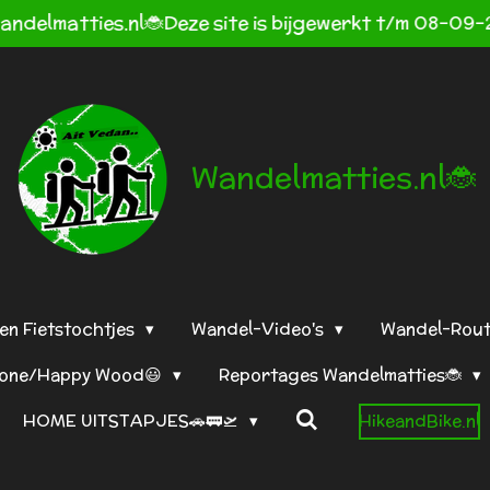
andelmatties.nl🐞Deze site is bijgewerkt t/m 08-09-
Wandelmatties.nl🐞
en Fietstochtjes
Wandel-Video's
Wandel-Rou
tone/Happy Wood😃
Reportages Wandelmatties🐞
HOME UITSTAPJES🚗🚃🛫
HikeandBike.nl