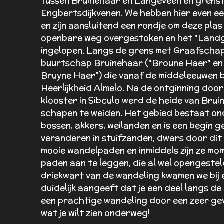
tussen Bruinehaar en Langeveen en grenst
Engbertsdijkvenen. We hebben hier even e
en zijn aansluitend een rondje om deze pla
openbare weg overgestoken en het "Landg
ingelopen.
Langs de grens met Graafschap
buurtschap Bruinehaar ("Broune Haer" en
Bruyne Haer") die vanaf de middeleeuwen 
Heerlijkheid Almelo. Na de ontginning door
klooster in Sibculo werd de heide van Bru
schapen te weiden. Het gebied bestaat ond
bossen, akkers, weilanden en is een begin 
veranderen in stuifzanden, dwars door dit 
mooie wandelpaden en inmiddels zijn ze mo
paden aan te leggen, die al wel opengesteld
driekwart van de wandeling kwamen we bij 
duidelijk aangeeft dat je een deel langs de
een prachtige wandeling door een zeer gev
wat je wilt zien onderweg!