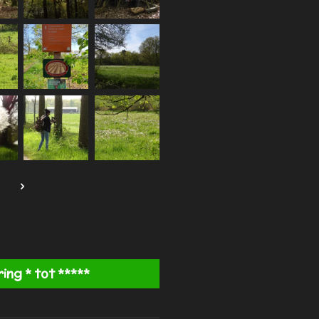
ng * tot *****