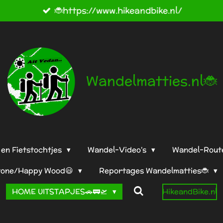
🐞https://www.hikeandbike.nl/
Wandelmatties.nl🐞
en Fietstochtjes
Wandel-Video's
Wandel-Rout
tone/Happy Wood😃
Reportages Wandelmatties🐞
HOME UITSTAPJES🚗🚃🛫
HikeandBike.nl