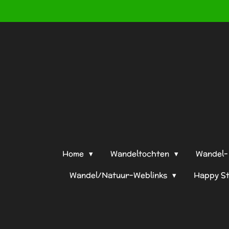
Ga
direct
naar
de
hoofdinhoud
Home
Wandeltochten
Wandel- 
Wandel/Natuur-Weblinks
Happy S