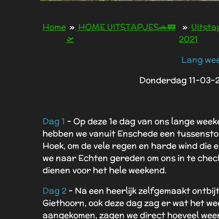
Home
»
HOME UITSTAPJES🚗🚃
»
Uitsta
🛫
2021
Lang we
Donderdag 11-03-2
Dag 1
- Op deze 1e dag van ons lange wee
hebben we vanuit Enschede een tussenstop
Hoek, om de vele regen en harde wind die e
we naar Echten gereden om ons in te check
dienen voor het hele weekend.
Dag 2
- Na een heerlijk zelfgemaakt ontbij
Giethoorn, ook deze dag zag er wat het wee
aangekomen, zagen we direct hoeveel weer