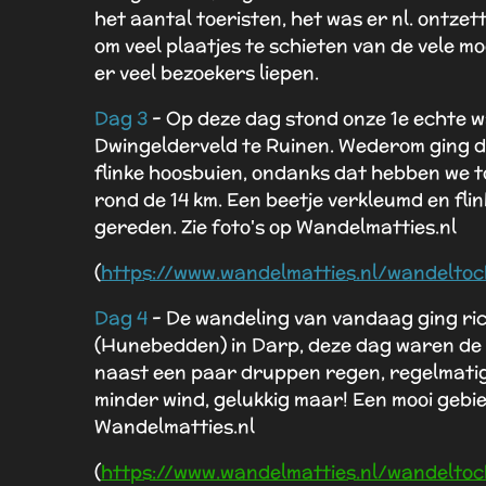
het aantal toeristen, het was er nl. ontzett
om veel plaatjes te schieten van de vele m
er veel bezoekers liepen.
Dag 3
- Op deze dag stond onze 1e echte w
Dwingelderveld te Ruinen. Wederom ging 
flinke hoosbuien, ondanks dat hebben we 
rond de 14 km. Een beetje verkleumd en fli
gereden. Zie foto's op Wandelmatties.nl
(
https://www.wandelmatties.nl/wandelto
Dag 4
- De wandeling van vandaag ging ric
(Hunebedden) in Darp, deze dag waren de
naast een paar druppen regen, regelmatig 
minder wind, gelukkig maar! Een mooi gebi
Wandelmatties.nl
(
https://www.wandelmatties.nl/wandelto