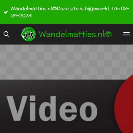
Ga
Wandelmatties.nl🐞Deze site is bijgewerkt t/m 08-
direct
09-2023!
naar
de
Wandelmatties.nl🐞
hoofdinhoud