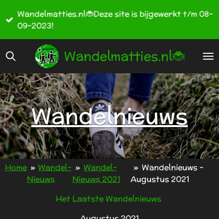
Ga
Wandelmatties.nl🐞Deze site is bijgewerkt t/m 08-
direct
09-2023!
naar
de
Wandelmatties.nl🐞
hoofdinhoud
Wandelnieuws
Home
»
Wandel-
»
Wandel-
»
Wandelnieuws -
Nieuws
Nieuws 2021
Augustus 2021
Het Laatste Wandelnieuws
Augustus 2021