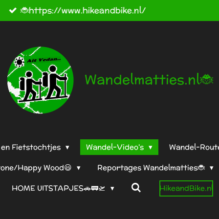
andelmatties.nl🐞Deze site is bijgewerkt t/m 08-09-
Wandelmatties.nl🐞
en Fietstochtjes
Wandel-Video's
Wandel-Rout
tone/Happy Wood😃
Reportages Wandelmatties🐞
HOME UITSTAPJES🚗🚃🛫
HikeandBike.nl