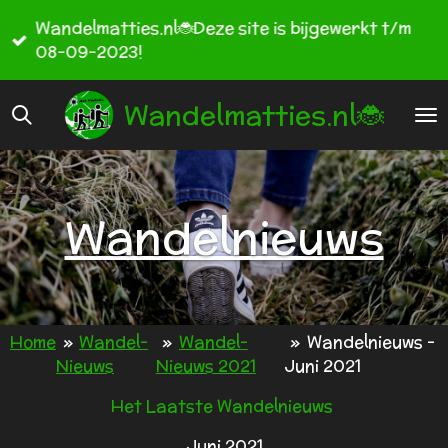
Ga
Wandelmatties.nl🐞Deze site is bijgewerkt t/m
direct
08-09-2023!
naar
de
Wandelmatties.nl🐞
hoofdinhoud
Wandelnieuws
Home
»
Wandel-
»
Wandel-
»
Wandelnieuws -
Nieuws
Nieuws 2021
Juni 2021
Het Laatste Wandelnieuws
Juni 2021