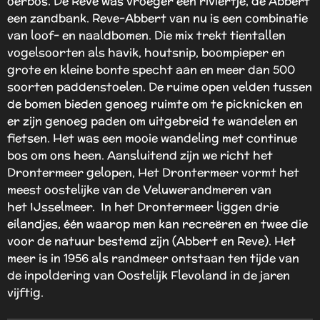
oerbos. De Reve was vroeger een riviertje, de Abbert
een zandbank. Reve-Abbert van nu is een combinatie
van loof- en naaldbomen. Die mix trekt tientallen
vogelsoorten als havik, houtsnip, boompieper en
grote en kleine bonte specht aan en meer dan 500
soorten paddenstoelen. De ruime open velden tussen
de bomen bieden genoeg ruimte om te picknicken en
er zijn genoeg paden om uitgebreid te wandelen en
fietsen. Het was een mooie wandeling met continue
bos om ons heen. Aansluitend zijn we richt het
Drontermeer gelopen, Het Drontermeer vormt het
meest oostelijke van de Veluwerandmeren van
het IJsselmeer. In het Drontermeer liggen drie
eilandjes, één waarop men kan recreëren en twee die
voor de natuur bestemd zijn (Abbert en Reve). Het
meer is in 1956 als randmeer ontstaan ten tijde van
de inpoldering van Oostelijk Flevoland in de jaren
vijftig.