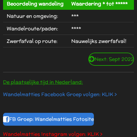
r
r
r
r
r
i
m
Beoordeling wandeling
Waardering * tot *****
r
r
r
r
e
e
e
e
n
m
n
n
n
n
Natuur en omgeving:
***
g
e
:
n
Wandelroute/paden:
****
3
.
Zwerfafval op route:
Nauwelijks zwerfafval!
5
s
Next: Sept 2022
t
e
r
De plaatselijke tijd in Nederland:
r
e
Wandelmatties Facebook Groep volgen: KLIK >
n
FB Groep: Wandelmatties Fotosite
Wandelmatties Instagram volgen: KLIK >