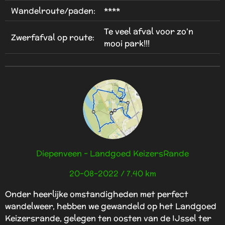
4
Wandelroute/paden:
****
.
3
Te veel afval voor zo'n
Zwerfafval op route:
3
mooi park!!!
3
3
3
3
3
3
3
3
3
Diepenveen - Landgoed KeizersRande
3
20-08-2022 / 7.40 km
3
s
Onder heerlijke omstandigheden met perfect
t
wandelweer, hebben we gewandeld op het Landgoed
e
Keizersrande, gelegen ten oosten van de IJssel ter
r