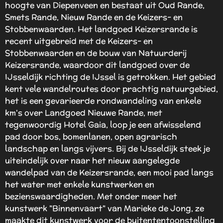
hoogte van Diepenveen en bestaat uit Oud Rande,
r
Smets Rande, Nieuw Rande en de Keizers- en
e
Stobbenwaarden. Het landgoed Keizersrande is
n
recent uitgebreid met de Keizers- en
Stobbenwaarden en de bouw van Natuurderij
Keizersrande, waardoor dit landgoed over de
IJsseldijk richting de IJssel is getrokken. Het gebied
kent vele wandelroutes door prachtig natuurgebied,
het is een gevarieerde rondwandeling van enkele
km's over Landgoed Nieuwe Rande, met
tegenwoordig Hotel Gaia, loop je een afwisselend
pad door bos, bomenlanen, open agrarisch
landschap en langs vijvers. Bij de IJsseldijk steek je
uiteindelijk over naar het nieuw aangelegde
wandelpad van de Keizersrande, een mooi pad langs
het water met enkele kunstwerken en
bezienswaardigheden. Met onder meer het
kunstwerk "Binnenvaart" van Marieke de Jong, ze
maakte dit kunstwerk voor de buitententoonstelling