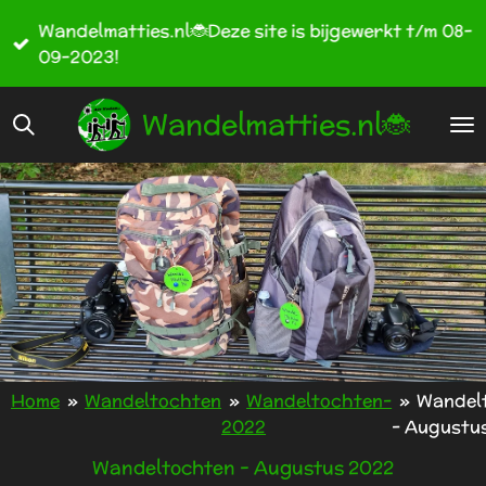
Ga
Wandelmatties.nl🐞Deze site is bijgewerkt t/m 08-
direct
09-2023!
naar
de
Wandelmatties.nl🐞
hoofdinhoud
Home
»
Wandeltochten
»
Wandeltochten-
»
Wandel
2022
- Augustu
Wandeltochten - Augustus 2022