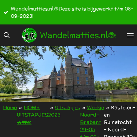
Ga
Wandelmatties.nl🐞Deze site is bijgewerkt t/m 08-
direct
09-2023!
naar
de
Wandelmatties.nl🐞
hoofdinhoud
Home
»
HOME
»
Uitstapjes
»
Weekje
»
Kastelen-
UITSTAPJES
2023
Noord-
en
🚗🚃🛫
Brabant
Ruïnetocht
29-05
- Noord-
t/m 02-
Brabant 30-