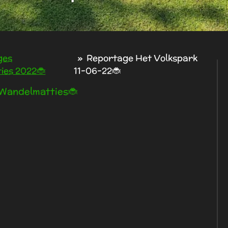
ges
»
Reportage Het Volkspark
ies 2022🐞
11-06-22🐞
Wandelmatties🐞