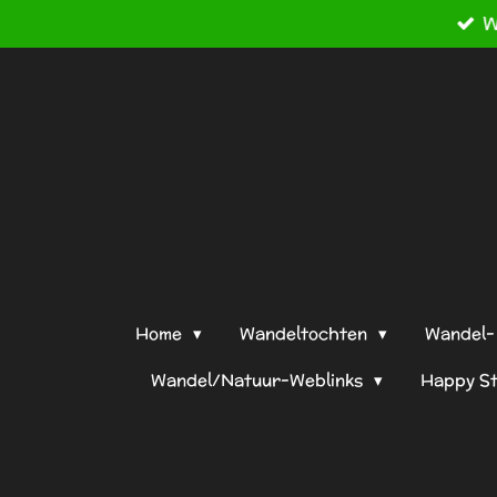
W
Ga
direct
naar
de
hoofdinhoud
Home
Wandeltochten
Wandel- 
Wandel/Natuur-Weblinks
Happy S