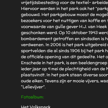
vrijetijdsbesteding voor de textiel- arbeid
Hiervoor werden in het park ook het “par
gebouwd. Het parkgebouw moest de mogeli
bezoekers voor het nuttigen van koffie en 
voorwaarde van gulle gever H.J. van Heek
geschonken werd. Op 10 oktober 1943 werd
bombardement getroffen en sindsdien is 
verdwenen.
In 2006 is het park uitgebreid 
sportvelden die al sinds
1906
bij het park 
de officiële opening van dit gedeelte. He
Enschede in het park, is een beeldengroep
ieder jaar op 4 mei de plechtigheid van d
plaatsvindt. In het park staan diverse so
oude eiken. Tevens zijn er mooie vijvers, 
"Lelievijver".
Fotoalbum:
Het Volkspark