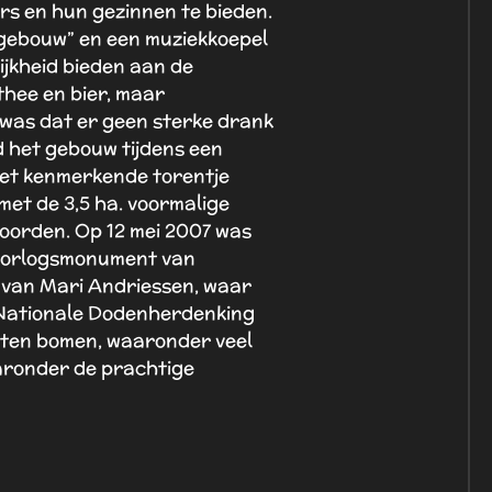
ers en hun gezinnen te bieden.
kgebouw” en een muziekkoepel
jkheid bieden aan de
thee en bier, maar
 was dat er geen sterke drank
 het gebouw tijdens een
het kenmerkende torentje
met de 3,5 ha. voormalige
hoorden. Op 12 mei 2007
was
t oorlogsmonument van
 van Mari Andriessen, waar
e Nationale Dodenherdenking
orten bomen, waaronder veel
waaronder de prachtige