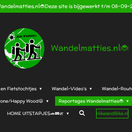
andelmatties.nl🐞Deze site is bijgewerkt t/m 08-09-
Wandelmatties.nl🐞
en Fietstochtjes
Wandel-Video's
Wandel-Rout
tone/Happy Wood😃
Reportages Wandelmatties🐞
HOME UITSTAPJES🚗🚃🛫
HikeandBike.nl