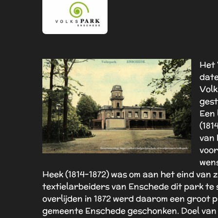
Het 
date
Volk
gest
Een 
(181
van 
voor
wens
Heek (1814-1872) was om aan het eind van zi
textielarbeiders van Enschede dit park te s
overlijden in 1872 werd daarom een groot p
gemeente Enschede geschonken. Doel van