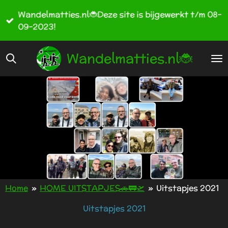
Ga
Wandelmatties.nl🐞Deze site is bijgewerkt t/m 08-
direct
09-2023!
naar
de
Wandelmatties.nl🐞
hoofdinhoud
Home
»
HOME UITSTAPJES🚗🚃🛫
»
Uitstapjes 2021
Uitstapjes 2021