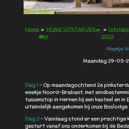
Home
»
HOME UITSTAPJES🚗
»
Uitstapj
🚃🛫
2023
Weekje 
Maandag 29-05-23
Dag 1
- Op maandagochtend 2e pinksterdag
weekje Noord-Brabant, met eindbestemmin
tussenstop in Hernen bij een kasteel en in 
uiteindelijk aangekomen bij onze Boslodg
Dag 2
- Vandaag stond er een prachtige k
gestart vanaf ons onderkomen bij de Beda