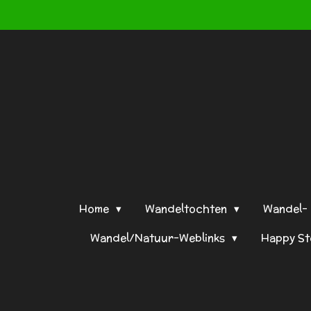
Ga
direct
naar
de
hoofdinhoud
Home
Wandeltochten
Wandel- 
Wandel/Natuur-Weblinks
Happy S