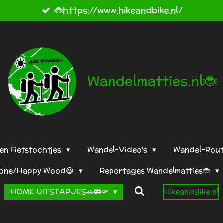
🐞https://www.hikeandbike.nl/
Wandelmatties.nl🐞
en Fietstochtjes
Wandel-Video's
Wandel-Rou
tone/Happy Wood😃
Reportages Wandelmatties🐞
HOME UITSTAPJES🚗🚃🛫
HikeandBike.nl