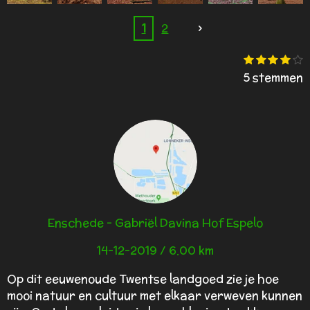
1
2
1
2
3
4
5
R
S
s
s
s
s
s
a
t
5 stemmen
t
t
t
t
t
e
e
e
e
e
t
e
r
r
r
r
r
i
r
r
r
r
e
e
e
e
n
n
n
n
n
g
e
:
n
4
.
2
Enschede - Gabriël Davina Hof Espelo
s
t
14-12-2019 / 6.00 km
e
r
Op dit eeuwenoude Twentse landgoed zie je hoe
r
mooi natuur en cultuur met elkaar verweven kunnen
e