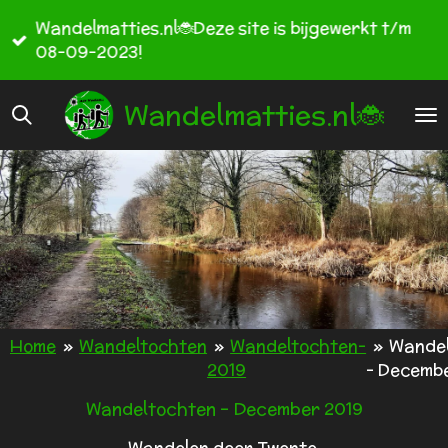
Ga
Wandelmatties.nl🐞Deze site is bijgewerkt t/m
direct
08-09-2023!
naar
de
Wandelmatties.nl🐞
hoofdinhoud
Home
»
Wandeltochten
»
Wandeltochten-
»
Wande
2019
- Decemb
Wandeltochten - December 2019
Wandelen door Twente