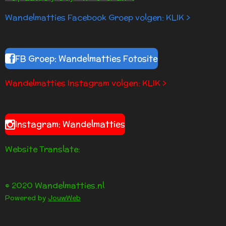
4
Wandelmatties Facebook Groep volgen: KLIK >
.
2
s
t
FB Groep: Wandelmatties Fotosite
e
r
Wandelmatties Instagram volgen: KLIK >
r
e
n
Instagram: Wandelmatties
Website Translate:
© 2020 Wandelmatties.nl
Powered by
JouwWeb