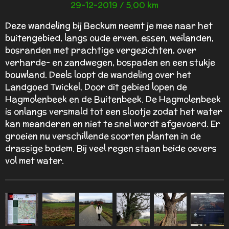
29-12-2019 / 5.00 km
3
3
Deze wandeling bij Beckum neemt je mee naar het
3
buitengebied, langs oude erven, essen, weilanden,
3
bosranden met prachtige vergezichten, over
3
verharde- en zandwegen, bospaden en een stukje
3
bouwland. Deels loopt de wandeling over het
3
Landgoed Twickel. Door dit gebied lopen de
3
Hagmolenbeek en de Buitenbeek. De Hagmolenbeek
3
is onlangs versmald tot een slootje zodat het water
3
kan meanderen en niet te snel wordt afgevoerd. Er
s
groeien nu verschillende soorten planten in de
t
drassige bodem. Bij veel regen staan beide oevers
e
vol met water.
r
r
e
n