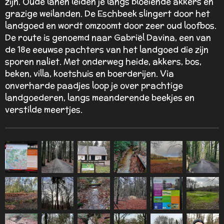
zijn. Oude lanen leiden je langs bloeiende akkers en
n
grazige weilanden. De Eschbeek slingert door het
landgoed en wordt omzoomt door zeer oud loofbos.
De route is genoemd naar Gabriël Davina, een van
de 18e eeuwse pachters van het landgoed die zijn
sporen naliet. Met onderweg heide, akkers, bos,
beken, villa, koetshuis en boerderijen. Via
onverharde paadjes loop je over prachtige
landgoederen, langs meanderende beekjes en
verstilde meertjes.