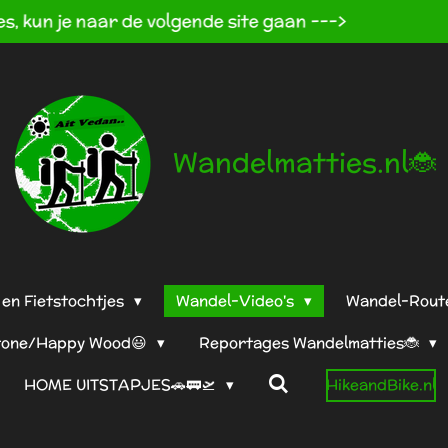
🐞https://www.hikeandbike.nl/
Wandelmatties.nl🐞
en Fietstochtjes
Wandel-Video's
Wandel-Rout
tone/Happy Wood😃
Reportages Wandelmatties🐞
HOME UITSTAPJES🚗🚃🛫
HikeandBike.nl