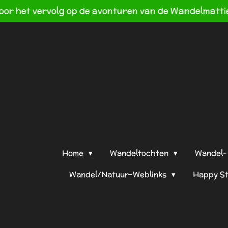
Ga
direct
naar
de
hoofdinhoud
Home
Wandeltochten
Wandel- 
Wandel/Natuur-Weblinks
Happy S