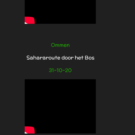
Ommen
Sahararoute door het Bos
31-10-20