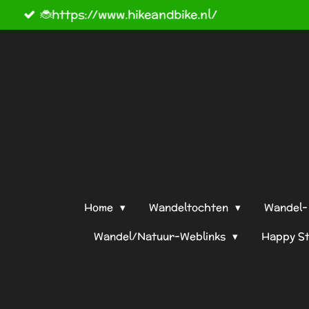
W
Ga
direct
naar
de
hoofdinhoud
Home
Wandeltochten
Wandel- 
Wandel/Natuur-Weblinks
Happy S