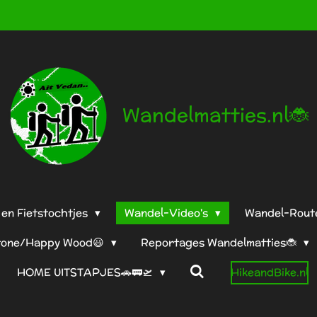
andelmatties.nl🐞Deze site is bijgewerkt t/m 08-09-
Wandelmatties.nl🐞
en Fietstochtjes
Wandel-Video's
Wandel-Rout
tone/Happy Wood😃
Reportages Wandelmatties🐞
HOME UITSTAPJES🚗🚃🛫
HikeandBike.nl