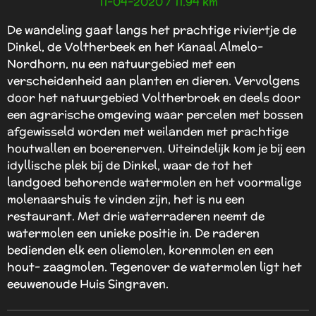
11-04-2020 / 11.94 km
t
e
De wandeling gaat langs het prachtige riviertje de
r
Dinkel, de Voltherbeek en het Kanaal Almelo-
r
Nordhorn, nu een natuurgebied met een
e
verscheidenheid aan planten en dieren. Vervolgens
n
door het natuurgebied Voltherbroek en deels door
een agrarische omgeving waar percelen met bossen
afgewisseld worden met weilanden met prachtige
houtwallen en boerenerven. Uiteindelijk kom je bij een
idyllische plek bij de Dinkel, waar de tot het
landgoed behorende watermolen en het voormalige
molenaarshuis te vinden zijn, het is nu een
restaurant. Met drie waterraderen neemt de
watermolen een unieke positie in. De raderen
bedienden elk een oliemolen, korenmolen en een
hout- zaagmolen. Tegenover de watermolen ligt het
eeuwenoude Huis Singraven.