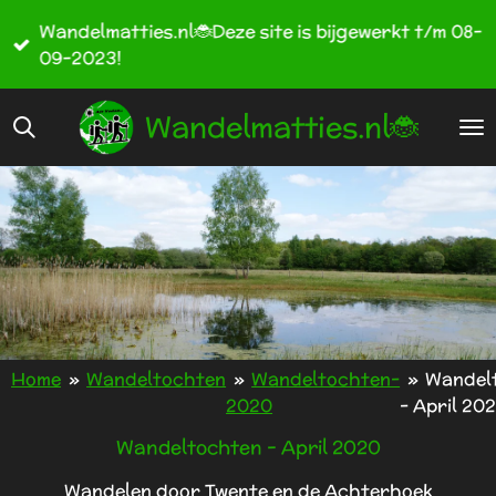
Ga
Wandelmatties.nl🐞Deze site is bijgewerkt t/m 08-
direct
09-2023!
naar
de
Wandelmatties.nl🐞
hoofdinhoud
Home
»
Wandeltochten
»
Wandeltochten-
»
Wandel
2020
- April 20
Wandeltochten - April 2020
Wandelen door Twente en de Achterhoek