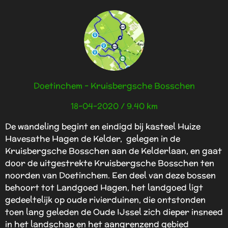
i
r
r
r
r
e
e
e
e
n
n
n
n
n
g
e
:
n
4
.
2
Doetinchem - Kruisbergsche Bosschen
5
s
18-04-2020 / 9.40 km
t
e
De wandeling begint en eindigd bij kasteel Huize
r
Havesathe Hagen de Kelder, gelegen in de
r
Kruisbergsche Bosschen aan de Kelderlaan, en gaat
e
door de uitgestrekte Kruisbergsche Bosschen ten
n
noorden van Doetinchem. Een deel van deze bossen
behoort tot Landgoed Hagen, het landgoed ligt
gedeeltelijk op oude rivierduinen, die ontstonden
toen lang geleden de Oude IJssel zich dieper insneed
in het landschap en het aangrenzend gebied