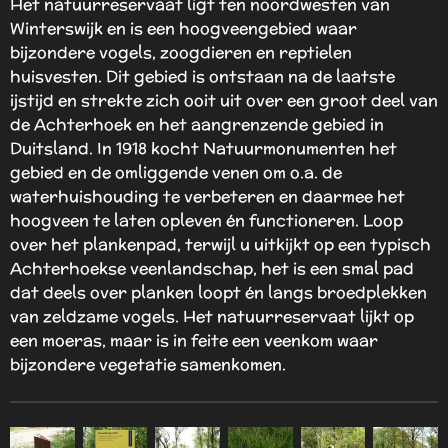
e
Het natuurreservaat ligt ten noordwesten van
n
Winterswijk en is een hoogveengebied waar
bijzondere vogels, zoogdieren en reptielen
huisvesten. Dit gebied is ontstaan na de laatste
ijstijd en strekte zich ooit uit over een groot deel van
de Achterhoek en het aangrenzende gebied in
Duitsland. In 1918 kocht Natuurmonumenten het
gebied en de omliggende venen om o.a. de
waterhuishouding te verbeteren en daarmee het
hoogveen te laten opleven én functioneren. Loop
over het plankenpad, terwijl u uitkijkt op een typisch
Achterhoekse veenlandschap, het is een smal pad
dat deels over planken loopt én langs broedplekken
van zeldzame vogels. Het natuurreservaat lijkt op
een moeras, maar is in feite een veenkom waar
bijzondere vegetatie samenkomen.