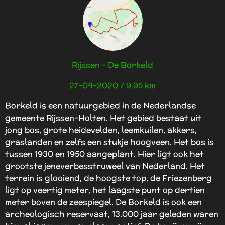
n
n
n
n
g
e
:
n
4
s
t
Rijssen - De Borkeld
e
r
27-04-2020 / 9.95 km
r
e
Borkeld is een natuurgebied in de Nederlandse
n
gemeente Rijssen-Holten. Het gebied bestaat uit
jong bos, grote heidevelden, leemkuilen, akkers,
graslanden en zelfs een stukje hoogveen. Het bos is
tussen 1930 en 1950 aangeplant. Hier ligt ook het
grootste jeneverbesstruweel van Nederland. Het
terrein is glooiend, de hoogste top, de Friezenberg
ligt op veertig meter, het laagste punt op dertien
meter boven de zeespiegel. De Borkeld is ook een
archeologisch reservaat, 13.000 jaar geleden waren