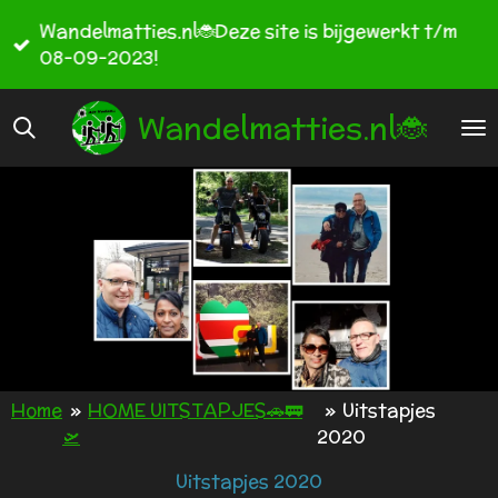
Ga
Wandelmatties.nl🐞Deze site is bijgewerkt t/m
direct
08-09-2023!
naar
de
Wandelmatties.nl🐞
hoofdinhoud
Home
»
HOME UITSTAPJES🚗🚃
»
Uitstapjes
🛫
2020
Uitstapjes 2020