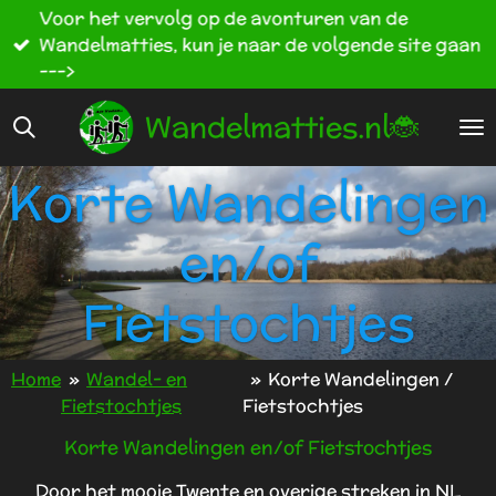
Voor het vervolg op de avonturen van de
Ga
Wandelmatties, kun je naar de volgende site gaan
direct
--->
naar
de
Wandelmatties.nl🐞
hoofdinhoud
Korte Wandelingen
en/of
Fietstochtjes
Home
»
Wandel- en
»
Korte Wandelingen /
Fietstochtjes
Fietstochtjes
Korte Wandelingen en/of Fietstochtjes
Door het mooie Twente en overige streken in NL