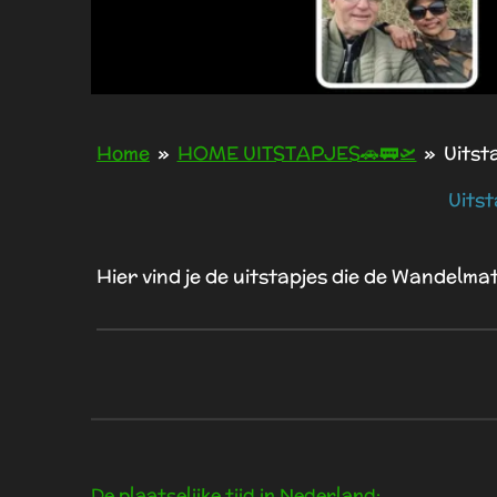
Home
»
HOME UITSTAPJES🚗🚃🛫
»
Uitst
Uits
Hier vind je de uitstapjes die de Wandelma
De plaatselijke tijd in Nederland: