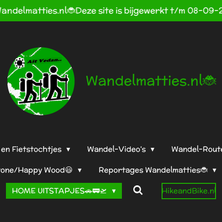
andelmatties.nl🐞Deze site is bijgewerkt t/m 08-09-
Wandelmatties.nl🐞
en Fietstochtjes
Wandel-Video's
Wandel-Rout
tone/Happy Wood😃
Reportages Wandelmatties🐞
HOME UITSTAPJES🚗🚃🛫
HikeandBike.nl