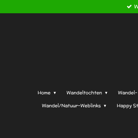
W
Ga
direct
naar
de
hoofdinhoud
Home
Wandeltochten
Wandel- 
Wandel/Natuur-Weblinks
Happy S