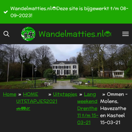
Ga
Wandelmatties.nl🐞Deze site is bijgewerkt t/m 08-
direct
09-2023!
naar
de
Wandelmatties.nl🐞
hoofdinhoud
Home
»
HOME
»
Uitstapjes
»
Lang
»
Ommen -
UITSTAPJES
2021
weekend
Molens,
🚗🚃🛫
Drenthe
Havezathe
11 t/m 15-
en Kasteel
03-21
15-03-21