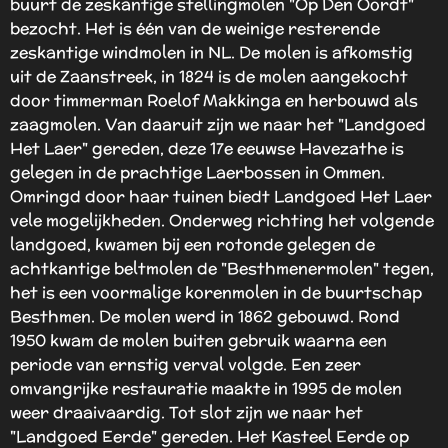
buurt de zeskantige stellingmolen "Op Den Oordt"
bezocht. Het is één van de weinige resterende
zeskantige windmolen in NL. De molen is afkomstig
uit de Zaanstreek, in 1824 is de molen aangekocht
door timmerman Roelof Makkinga en herbouwd als
zaagmolen. Van daaruit zijn we naar het "Landgoed
Het Laer" gereden, deze 17e eeuwse Havezathe is
gelegen in de prachtige Laerbossen in Ommen.
Omringd door haar tuinen biedt Landgoed Het Laer
vele mogelijkheden. Onderweg richting het volgende
landgoed, kwamen bij een rotonde gelegen de
achtkantige beltmolen de "Besthmenermolen" tegen,
het is een voormalige korenmolen in de buurtschap
Besthmen. De molen werd in 1862 gebouwd. Rond
1950 kwam de molen buiten gebruik waarna een
periode van ernstig verval volgde. Een zeer
omvangrijke restauratie maakte in 1995 de molen
weer draaivaardig. Tot slot zijn we naar het
"Landgoed Eerde" gereden. Het Kasteel Eerde op