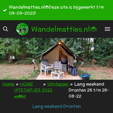
Ga
Wandelmatties.nl🐞Deze site is bijgewerkt t/m
direct
08-09-2023!
naar
de
Wandelmatties.nl🐞
hoofdinhoud
Home
»
HOME
»
Uitstapjes
»
Lang weekend
UITSTAPJES
2022
Dronten 26 t/m 28-
🚗🚃🛫
08-22
Lang weekend Dronten