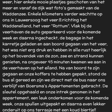
weer, hier enkele mooie plaatjes geschoten van het
meer en vanaf de dijk wat foto's gemaakt van de
Waddenzee. Enkele kilometers verder wachtte op
ons in Lauwersoog het veer🚢richting het
Waddeneiland, het veer "Rottum". Vlak bij de
veerhaven de auto geparkeerd voor de komende
week en daarna ingecheckt, de bagage in het
karretje geladen en aan boord gegaan van het veer,
het was niet erg druk en hebben in alle rust heerlijk
op het bovendek van de zon, zee en strand kunnen
genieten, na ongeveer 45 minuten kwamen we aan in
de veerhaven op het eiland. Na van boord te zijn
gegaan en onze koffers te hebben gepakt, stond de
bus al gereed en zijn
we direct met de bus naar ons
verblijf van Boersma's Appartementen gebracht. De
sleutel opgehaald en onze intrek genomen in het
appartement, een leuk onderkomen voor de komende
week, onze spullen uitgepakt en daarna even lekker
onderuit op ons terrasje met een koud biertje!!