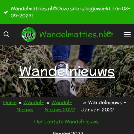
Ga
Wandelmatties.nl🐞Deze site is bijgewerkt t/m 08-
direct
09-2023!
naar
de
Wandelmatties.nl🐞
hoofdinhoud
Wandelnieuws
Home
»
Wandel-
»
Wandel-
»
Wandelnieuws -
Nieuws
Nieuws 2022
Januari 2022
Het Laatste Wandelnieuws
Januari 2022