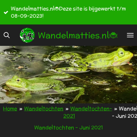
Ga
Wandelmatties.nl🐞Deze site is bijgewerkt t/m
direct
08-09-2023!
naar
de
Wandelmatties.nl🐞
hoofdinhoud
Home
»
Wandeltochten
»
Wandeltochten-
»
Wande
2021
- Juni 202
Wandeltochten - Juni 2021