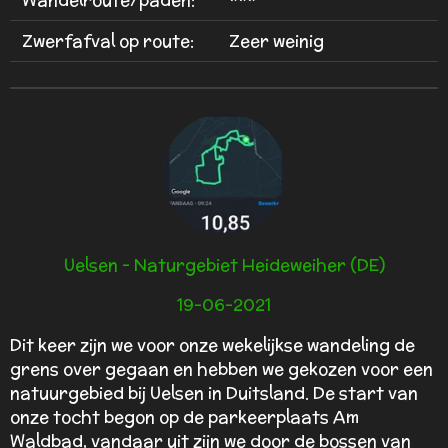
Wandelroute/paden:
***
3
.
Zwerfafval op route:
Zeer weinig
5
s
t
e
r
r
e
n
Uelsen - Naturgebiet Heideweiher (DE)
19-06-2021
Dit keer zijn we voor onze wekelijkse wandeling de
grens over gegaan en hebben we gekozen voor een
natuurgebied bij Uelsen in Duitsland. De start van
onze tocht begon op de parkeerplaats Am
Waldbad, vandaar uit zijn we door de bossen van