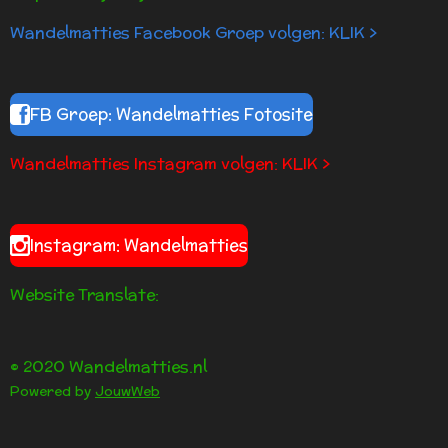
4
Wandelmatties Facebook Groep volgen: KLIK >
.
2
s
t
FB Groep: Wandelmatties Fotosite
e
r
Wandelmatties Instagram volgen: KLIK >
r
e
n
Instagram: Wandelmatties
Website Translate:
© 2020 Wandelmatties.nl
Powered by
JouwWeb