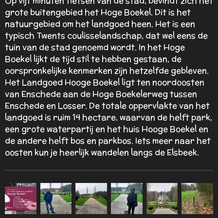
Op vijf minuten fietsen van de stad, bevindt zich het
r
grote buitengebied het Hoge Boekel. Dit is het
e
natuurgebied om het landgoed heen. Het is een
n
typisch Twents coulisselandschap, dat wel eens de
tuin van de stad genoemd wordt. In het Hoge
Boekel lijkt de tijd stil te hebben gestaan, de
oorspronkelijke kenmerken zijn hetzelfde gebleven.
Het Landgoed Hooge Boekel ligt ten noordoosten
van Enschede aan de Hoge Boekelerweg tussen
Enschede en Losser. De totale oppervlakte van het
landgoed is ruim 14 hectare, waarvan de helft park,
een grote waterpartij en het huis Hooge Boekel en
de andere helft bos en parkbos. Iets meer naar het
oosten kun je heerlijk wandelen langs de Elsbeek.