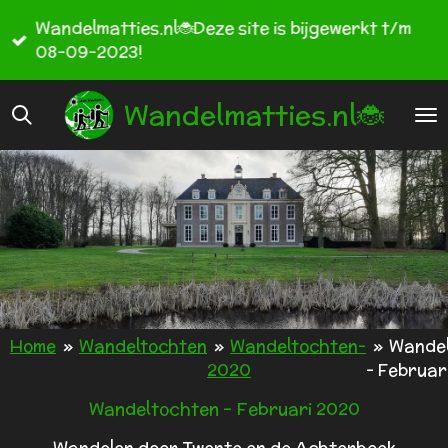
Ga
Wandelmatties.nl🐞Deze site is bijgewerkt t/m
direct
08-09-2023!
naar
de
Wandelmatties.nl🐞
hoofdinhoud
Home
»
Wandeltochten
»
Wandeltochten-
»
Wande
2020
- Februar
Wandeltochten - Februari 2020
Wandelen door Twente en de Achterhoek