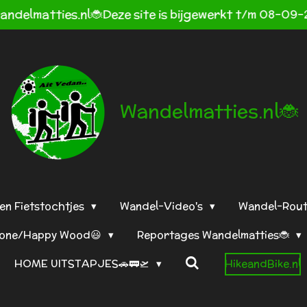
andelmatties.nl🐞Deze site is bijgewerkt t/m 08-09-
Wandelmatties.nl🐞
en Fietstochtjes
Wandel-Video's
Wandel-Rou
tone/Happy Wood😃
Reportages Wandelmatties🐞
HOME UITSTAPJES🚗🚃🛫
HikeandBike.nl