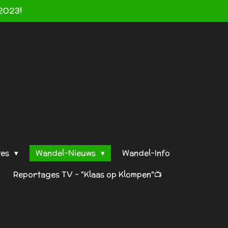
2023!
tes
Wandel-Nieuws
Wandel-Info
Reportages TV - "Klaas op Klompen"📺