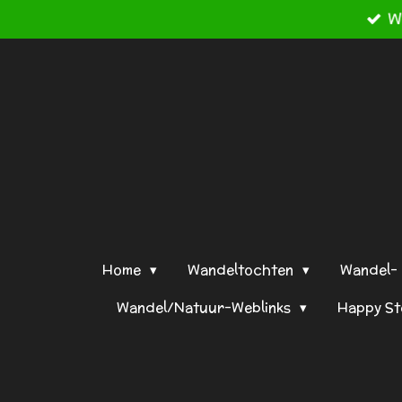
W
Ga
direct
naar
de
hoofdinhoud
Home
Wandeltochten
Wandel- 
Wandel/Natuur-Weblinks
Happy S